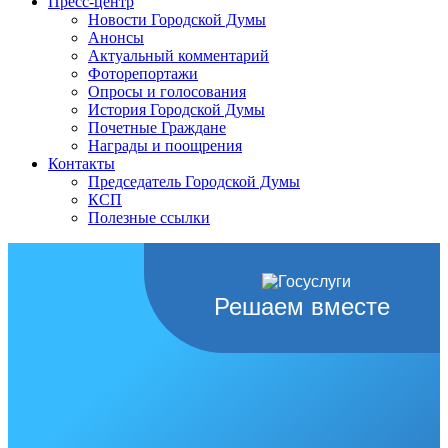
Пресс-центр
Новости Городской Думы
Анонсы
Актуальный комментарий
Фоторепортажи
Опросы и голосования
История Городской Думы
Почетные Граждане
Награды и поощрения
Контакты
Председатель Городской Думы
КСП
Полезные ссылки
Решаем вместе