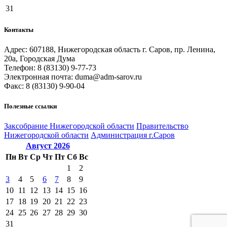
31
Контакты
Адрес: 607188, Нижегородская область г. Саров, пр. Ленина,
20а, Городская Дума
Телефон: 8 (83130) 9-77-73
Электронная почта: duma@adm-sarov.ru
Факс: 8 (83130) 9-90-04
Полезные ссылки
Закcобрание Нижегородской области
Правительство
Нижегородской области
Администрация г.Саров
Август
2026
Пн
Вт
Ср
Чт
Пт
Сб
Вс
1
2
3
4
5
6
7
8
9
10
11
12
13
14
15
16
17
18
19
20
21
22
23
24
25
26
27
28
29
30
31