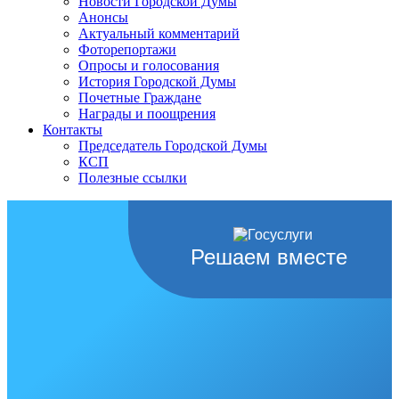
Новости Городской Думы
Анонсы
Актуальный комментарий
Фоторепортажи
Опросы и голосования
История Городской Думы
Почетные Граждане
Награды и поощрения
Контакты
Председатель Городской Думы
КСП
Полезные ссылки
Решаем вместе