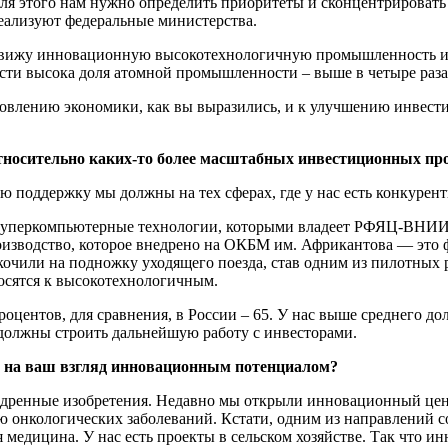
я этого нам нужно определить приоритеты и сконцентрировать у
реализуют федеральные министерства.
 я вижу инновационную высокотехнологичную промышленность и
и высока доля атомной промышленности – выше в четыре раза, 
овлению экономики, как вы выразились, и к улучшению инвестиц
относительно каких-то более масштабных инвестиционных про
ю поддержку мы должны на тех сферах, где у нас есть конкурен
, суперкомпьютерные технологии, которыми владеет РФЯЦ-ВНИИ
оизводство, которое внедрено на ОКБМ им. Африкантова — это 
скочили на подножку уходящего поезда, став одним из пилотных 
сятся к высокотехнологичным.
центов, для сравнения, в России – 65. У нас выше среднего дол
и должны строить дальнейшую работу с инвесторами.
т, на ваш взгляд инновационным потенциалом?
недренные изобретения. Недавно мы открыли инновационный цен
 онкологических заболеваний. Кстати, одним из направлений с
 медицина. У нас есть проекты в сельском хозяйстве. Так что и