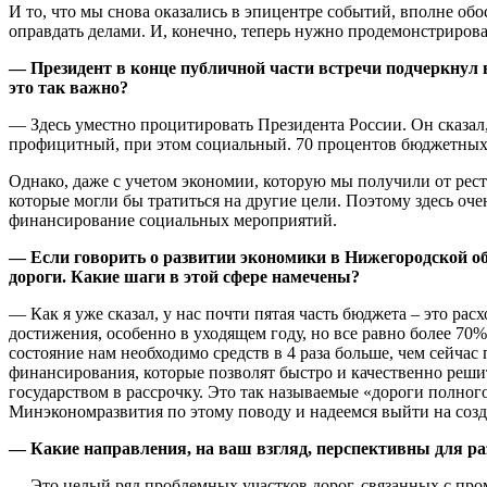
И то, что мы снова оказались в эпицентре событий, вполне обо
оправдать делами. И, конечно, теперь нужно продемонстриров
— Президент в конце публичной части встречи подчеркнул 
это так важно?
— Здесь уместно процитировать Президента России. Он сказал, 
профицитный, при этом социальный. 70 процентов бюджетных т
Однако, даже с учетом экономии, которую мы получили от рест
которые могли бы тратиться на другие цели. Поэтому здесь оч
финансирование социальных мероприятий.
— Если говорить о развитии экономики в Нижегородской обл
дороги. Какие шаги в этой сфере намечены?
— Как я уже сказал, у нас почти пятая часть бюджета – это ра
достижения, особенно в уходящем году, но все равно более 70
состояние нам необходимо средств в 4 раза больше, чем сейча
финансирования, которые позволят быстро и качественно реши
государством в рассрочку. Это так называемые «дороги полног
Минэкономразвития по этому поводу и надеемся выйти на созд
— Какие направления, на ваш взгляд, перспективны для ра
— Это целый ряд проблемных участков дорог, связанных с пром