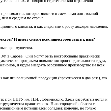
силия на них. Я говорю о стратегической отраслевой
 производства, которые являются смежными для атомной
чем в среднем по стране.
ионного климата, и как следствие к росту доходов населения.
ектов? И имеет смысл всех инвесторов звать к нам?
тные преимущества.
ЭФ в Сарове. Они могут быть востребованы практически
фактически программа повышения производительности труда,
регионов, и будем внедрять бережливое производство на всех
я как инновационной продукции (практически в два раза), так
тр при ННГУ им. Н.И. Лобачевского. Здесь разрабатываются и
отрудничества правительства Нижегородской области с
нновационным потенциалом обладает, конечно, не только