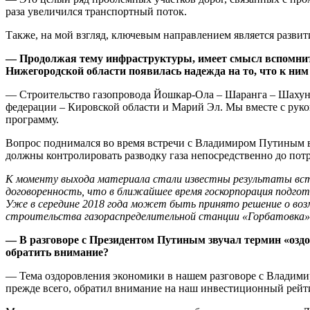
раза увеличился транспортный поток.
Также, на мой взгляд, ключевым направлением является развит
— Продолжая тему инфраструктуры, имеет смысл вспомнить
Нижегородской области появилась надежда на то, что к ним 
— Строительство газопровода Йошкар-Ола – Шаранга – Шахунь
федерации – Кировской области и Марий Эл. Мы вместе с руко
программу.
Вопрос поднимался во время встречи с Владимиром Путиным в 
должны контролировать разводку газа непосредственно до пот
К моменту выхода материала стали известны результаты встр
договоренность, что в ближайшее время госкорпорация подго
Уже в середине 2018 года может быть принято решение о воз
строительства газораспределительной станции «Горбатовка»
— В разговоре с Президентом Путиным звучал термин «оздо
обратить внимание?
— Тема оздоровления экономики в нашем разговоре с Владимиро
прежде всего, обратил внимание на наш инвестиционный рейтин