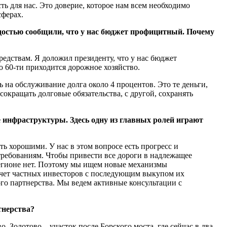
ть для нас. Это доверие, которое нам всем необходимо
сферах.
достью сообщили, что у нас бюджет профицитный. Почему
редствам. Я доложил президенту, что у нас бюджет
о 60-ти приходится дорожное хозяйство.
 на обслуживание долга около 4 процентов. Это те деньги,
окращать долговые обязательства, с другой, сохранять
е инфраструктуры. Здесь одну из главных ролей играют
ть хорошими. У нас в этом вопросе есть прогресс и
требованиям. Чтобы привести все дороги в надлежащее
 регионе нет. Поэтому мы ищем новые механизмы
 счет частных инвесторов с последующим выкупом их
ого партнерства. Мы ведем активные консультации с
тнерства?
Золотово – участок после Борского моста, где сейчас в два