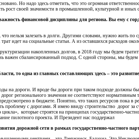
сновано. Но надо здесь отметить, что это огромная ответственнос
ать рост своей значимости в промышленной, культурной и иных 
важность финансовой дисциплины для региона. Вы ему с гор
что нельзя залезать в долги. Другими словами, нужно жить по с
рат идет на социальные статьи. А из оставшихся расходов окол
руктуризации накопленных долгов, в 2018 году мы будем тратить
ень важен сбалансированный подход. С одной стороны, мы будем с
асти, то одна из главных составляющих здесь – это развити
сходы на дороги. И вроде бы дороги при таком подходе должны бы
% дорог регионального значения не соответствуют нормативным 
с предусмотрено в бюджете. Понятно, что таких ресурсов пока в
ть проблему с дорогами. Я имею ввиду строительство дорог за
о цикла», которые строятся на принципах государственно-частн
ание пилотного проекта. И Президент нас поддержал
звития дорожной сети в рамках государственно-частного пар
ышленными центрами – это Дзержинск, Балахна. Это Неклюдово, 