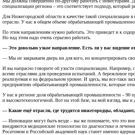
Мы должны совершенно по-другому работать с инвесторами. Дл
специализации региона – это соответствует подходу, который 
Для Нижегородской области в качестве такой специализации
отрасли. У нас в общем объеме обрабатывающей промышленност
По этим направлениям нужно работать. Это приведет и к оздор
Но над этим надо очень серьезно работать.
— Это довольно узкое направление. Есть ли у вас видение 
— Мы не закрываем дверь ни для кого, но концентрировать сво
И вы напрасно говорите об узости специализации. Например
всеми отраслями для проведения испытаний. А бережливое пр
реализуемая и на федеральном уровне. И здесь, мы все-таки за
предприятиях обрабатывающей промышленности, которые отно
У нас в регионе доля обрабатывающей промышленности – 90 про
и высокотехнологичной. Вот на этой базе, на мой взгляд, мы 
— Какие ещё отрасли, где трудятся нижегородцы, обладаю
— Инновации могут быть везде – вы же понимаете, что это в
внедряются медицинские технологии по диагностике и лечению
Росатомом и Российской академией наук станет именно ядерная