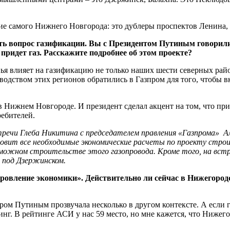
ие самого Нижнего Новгорода: это дублеры проспектов Ленина, 
 вопрос газификации. Вы с Президентом Путиным говорили о
придет газ. Расскажите подробнее об этом проекте?
я влияет на газификацию не только наших шести северных райо
водством этих регионов обратились в Газпром для того, чтобы 
Нижнем Новгороде. И президент сделал акцент на том, что при 
ребителей.
ечи Глеба Никитина с председателем правления «Газпрома» Ал
товит все необходимые экономические расчеты по проекту стр
можном строительстве этого газопровода. Кроме того, на встр
 под Дзержинском.
ровление экономики». Действительно ли сейчас в Нижегородс
м Путиным прозвучала несколько в другом контексте. А если гов
г. В рейтинге АСИ у нас 59 место, но мне кажется, что Нижего