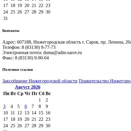
17
18
19
20
21
22
23
24
25
26
27
28
29
30
31
Контакты
Адрес: 607188, Нижегородская область г. Саров, пр. Ленина, 20
Телефон: 8 (83130) 9-77-73
Электронная почта: duma@adm-sarov.ru
Факс: 8 (83130) 9-90-04
Полезные ссылки
Закcобрание Нижегородской области
Правительство Нижегоро
Август
2026
Пн
Вт
Ср
Чт
Пт
Сб
Вс
1
2
3
4
5
6
7
8
9
10
11
12
13
14
15
16
17
18
19
20
21
22
23
24
25
26
27
28
29
30