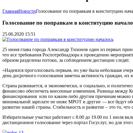
Главная
Новости
Голосование по поправкам в конституцию нач
Голосование по поправкам в конституцию начало
25.06.2020 15:51
25 июня глава города Александр Тихонов один из первых прин
что все требования Роспотребнадзора к проведению мероприяти
образом разделены потоки, за соблюдением дистанции следят.
«Надеялся проголосовать первым, но уже была небольшая очере
день досрочного голосования заметна активность граждан, их 
Страна развивается, и экономически, и социально, и политичес
финансово обеспечить внесенные изменения. Разница между Ко
финансирования или по каким-либо другим причинам можно при
минимальной зарплате не ниже МРОТ и другие — все будут обе
развитие нашей страны. Стабильность и развитие – это то, чт
Избирательные участки работают с 8.00 до 19.00 по 1 июля в
дистанционное голосование через портал Госуслуг, но для этог