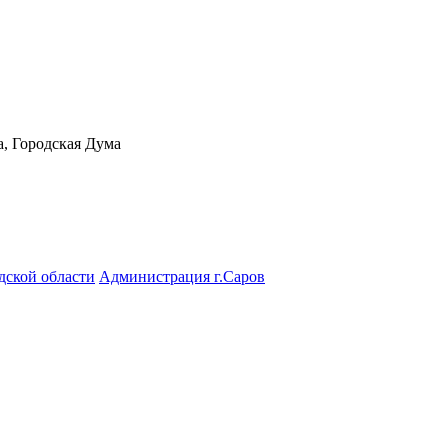
а, Городская Дума
дской области
Администрация г.Саров