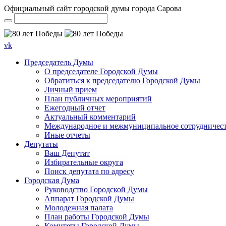
Официальный сайт городской думы города Сарова
vk
Председатель Думы
О председателе Городской Думы
Обратиться к председателю Городской Думы
Личный прием
План публичных мероприятий
Ежегодный отчет
Актуальный комментарий
Международное и межмуниципальное сотрудничес
Иные отчеты
Депутаты
Ваш Депутат
Избирательные округа
Поиск депутата по адресу
Городская Дума
Руководство Городской Думы
Аппарат Городской Думы
Молодежная палата
План работы Городской Думы
Комитеты Городской Думы