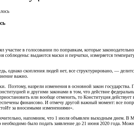
алось
сь
ял участие в голосовании по поправкам, которые законодатель
я соблюдены: выдаются маски и перчатки, измеряется температу
дь, однако скопления людей нет, все структурировано, — делитс
мнение важно.
ки. Поэтому, назрели изменения в основной закон государства. 
нституцией и другими законами в том, что действие федеральн
остановить или вообще отменить, то Конституция действует вс
спечены финансово. И отмечу другой важный момент: все попра
о стоИт за вносимыми изменениями».
ключительно, напомним, что 1 июля объявлен выходным днем. В
о необходимо было подать заявление до 21 июня 2020 года. Можн