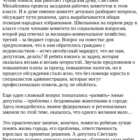
Чтобы понять, как работает городская дума, Светлана
Михайловна провела заседания рабочих комитетов в этом
классе. И в думе именно комитет детально разбирает вопросы,
обсуждает пути решения, здесь вырабатывается общая
позиция народных избранников. Школьники на первом ряду в
классе стали членами комитета по социальным вопросам,
второй ряд отвечал за жилищно-коммунальное хозяйство,
третий – за бюджет города. Вопрос на повестке дня:
предположим, что к нам обратились граждане с
недовольством – исчез автобусный маршрут, что же нам,
депутатам, делать? И ребята взялись за задачу, которая
оказалась весьма и весьма непростой. Звучали предложения о
повышении платы за проезд, повышении налогов, но в
процессе обсуждения стало ясно, что без помощи юриста и
специалистов администрации, которые могут
профессионально помочь делу, не обойтись.
Еще один сложный вопрос попытались «размять» юные
депутаты – проблемы с бездомными животными в городе.
Здесь понадобилось знание федеральных и региональных
законов по этой теме, оказалось, что одного желания мало…
Это практическое занятие, конечно, помогло ребятам лучше
понять жизнь города, его проблемы, ответственность
взрослых за принятые решения. А депутата Светлану
Чижикову встреча зарядила позитивом: «Горящие глаза ребят,