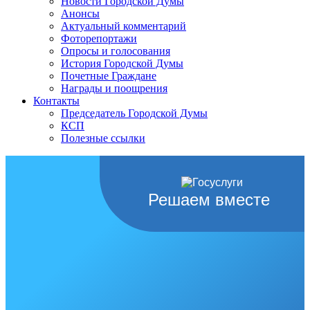
Новости Городской Думы
Анонсы
Актуальный комментарий
Фоторепортажи
Опросы и голосования
История Городской Думы
Почетные Граждане
Награды и поощрения
Контакты
Председатель Городской Думы
КСП
Полезные ссылки
Решаем вместе