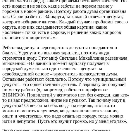
старой части города), какие проблемы беспокоят жителей. Но
есть нюанс: я не знаю, какие заботы на первом плане у
горожан в новом районе. Поэтому работа думы организована
так: Саров разбит на 34 округа, за каждый отвечает депутат,
которого избирают жители. Каждый изучает проблемы своего
округа, а из них складывается общая картина: какие
«болевые» точки есть в Сарове, и решение каких вопросов
становится приоритетным.
Ребята выдвинули версию, что в депутаты попадают «по
блату». У депутатов высокая зарплата, поэтому люди
стремятся в думу. Этот миф Светлана Михайловна развенчала
мгновенно: «На данный момент зарплату получает в
городской думе только один человек – депутат на
освобожденной основе – заместитель председателя думы.
Остальные работают бесплатно. Потому что муниципальный
депутат – это общественный деятель. И зарплату он получает
по месту работы (я, например, работаю в профсоюзе
ВНИИЭФ). Привилегий у депутатов нет, без очереди, как кто-
то из вас предположил, нигде не пускают. Так почему идут в
депутаты? Отвечаю за себя: когда ты веришь, что что-то
можно изменить к лучшему, когда накапливаются знания,
опыт, и чувствуешь, что надо отдать их городу, тогда можно
идти в депутаты. Пусть это звучит громко, но у меня это так».