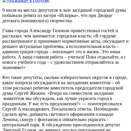
9 июля на местах депутатов в зале заседаний городской думы
побывали ребята из лагеря «Искорка», что при Дворце
детского (юношеского) творчества.
Глава города Александр Тихонов приветствовал гостей и
рассказал, чем занимается городская власть: «В гордуме
рассматривают и принимают нормативные акты, обсуждают и
решают актуальные проблемы, а исполнительная власть –
администрация города – воплощает это в жизнь. Это наша
работа. А ваша главная работа – учиться! Пока отдыхайте, а с
нового учебного года – с удовольствием отправляйтесь за
знаниями!»
Кто такие депутаты, сколько избирательных округов в городе,
какие вопросы обсуждаются на заседаниях комитетов – об
этом рассказал ребятам заместитель председателя городской
думы Сергей Жижин. «Вчера на совместном заседании
комитетов мы обсуждали, как лучше украсить город к
праздникам. У вас есть предложения?» — поинтересовался
Сергей Александрович. Посыпались ответы. Необходимо
сделать ярче, добавить светового оформления площади
Ленина, скверу с фонтаном и обязательно украсить –
центральный парк. К обсуждению присоединился депутат
Дмитрий Егоров, он заверил, что все предложения не