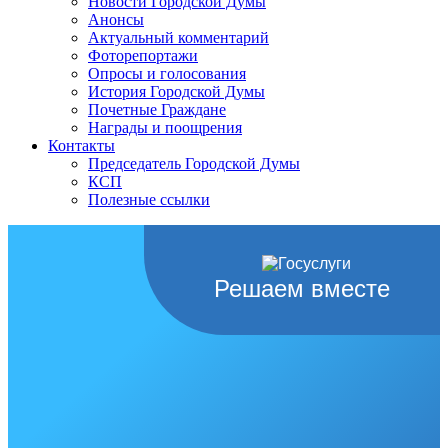
Новости Городской Думы
Анонсы
Актуальный комментарий
Фоторепортажи
Опросы и голосования
История Городской Думы
Почетные Граждане
Награды и поощрения
Контакты
Председатель Городской Думы
КСП
Полезные ссылки
Решаем вместе