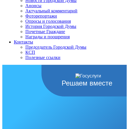
Новости Городской Думы
Анонсы
Актуальный комментарий
Фоторепортажи
Опросы и голосования
История Городской Думы
Почетные Граждане
Награды и поощрения
Контакты
Председатель Городской Думы
КСП
Полезные ссылки
Решаем вместе