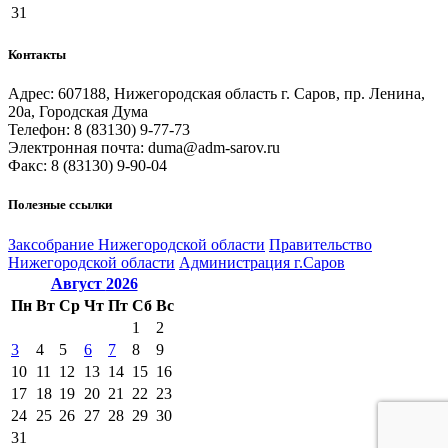
31
Контакты
Адрес: 607188, Нижегородская область г. Саров, пр. Ленина,
20а, Городская Дума
Телефон: 8 (83130) 9-77-73
Электронная почта: duma@adm-sarov.ru
Факс: 8 (83130) 9-90-04
Полезные ссылки
Закcобрание Нижегородской области
Правительство
Нижегородской области
Администрация г.Саров
Август
2026
Пн
Вт
Ср
Чт
Пт
Сб
Вс
1
2
3
4
5
6
7
8
9
10
11
12
13
14
15
16
17
18
19
20
21
22
23
24
25
26
27
28
29
30
31