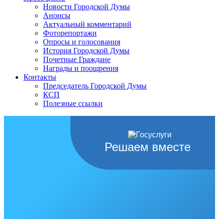
Новости Городской Думы
Анонсы
Актуальный комментарий
Фоторепортажи
Опросы и голосования
История Городской Думы
Почетные Граждане
Награды и поощрения
Контакты
Председатель Городской Думы
КСП
Полезные ссылки
Решаем вместе