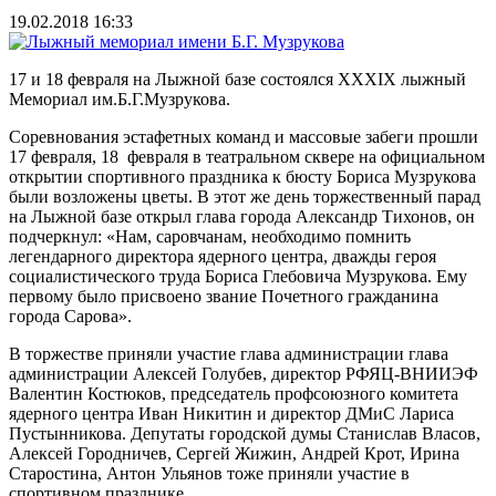
19.02.2018 16:33
17 и 18 февраля на Лыжной базе состоялся XXXIХ лыжный
Мемориал им.Б.Г.Музрукова.
Соревнования эстафетных команд и массовые забеги прошли
17 февраля, 18 февраля в театральном сквере на официальном
открытии спортивного праздника к бюсту Бориса Музрукова
были возложены цветы. В этот же день торжественный парад
на Лыжной базе открыл глава города Александр Тихонов, он
подчеркнул: «Нам, саровчанам, необходимо помнить
легендарного директора ядерного центра, дважды героя
социалистического труда Бориса Глебовича Музрукова. Ему
первому было присвоено звание Почетного гражданина
города Сарова».
В торжестве приняли участие глава администрации глава
администрации Алексей Голубев, директор РФЯЦ-ВНИИЭФ
Валентин Костюков, председатель профсоюзного комитета
ядерного центра Иван Никитин и директор ДМиС Лариса
Пустынникова. Депутаты городской думы Станислав Власов,
Алексей Городничев, Сергей Жижин, Андрей Крот, Ирина
Старостина, Антон Ульянов тоже приняли участие в
спортивном празднике.