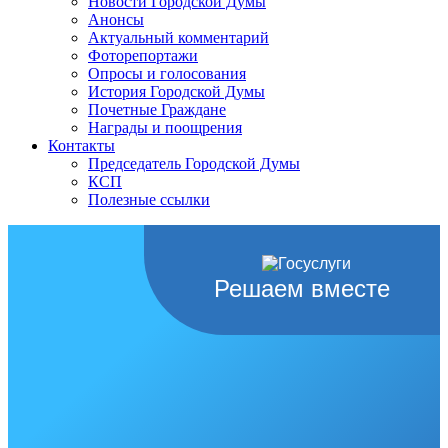
Новости Городской Думы
Анонсы
Актуальный комментарий
Фоторепортажи
Опросы и голосования
История Городской Думы
Почетные Граждане
Награды и поощрения
Контакты
Председатель Городской Думы
КСП
Полезные ссылки
Решаем вместе