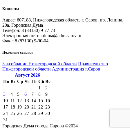
Контакты
Адрес: 607188, Нижегородская область г. Саров, пр. Ленина,
20а, Городская Дума
Телефон: 8 (83130) 9-77-73
Электронная почта: duma@adm-sarov.ru
Факс: 8 (83130) 9-90-04
Полезные ссылки
Закcобрание Нижегородской области
Правительство
Нижегородской области
Администрация г.Саров
Август
2026
Пн
Вт
Ср
Чт
Пт
Сб
Вс
1
2
3
4
5
6
7
8
9
10
11
12
13
14
15
16
17
18
19
20
21
22
23
24
25
26
27
28
29
30
31
Городская Дума города Сарова ©2024