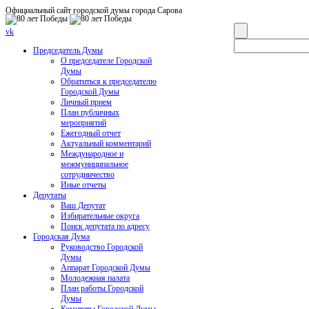
Официальный сайт городской думы города Сарова
vk
Председатель Думы
О председателе Городской
Думы
Обратиться к председателю
Городской Думы
Личный прием
План публичных
мероприятий
Ежегодный отчет
Актуальный комментарий
Международное и
межмуниципальное
сотрудничество
Иные отчеты
Депутаты
Ваш Депутат
Избирательные округа
Поиск депутата по адресу
Городская Дума
Руководство Городской
Думы
Аппарат Городской Думы
Молодежная палата
План работы Городской
Думы