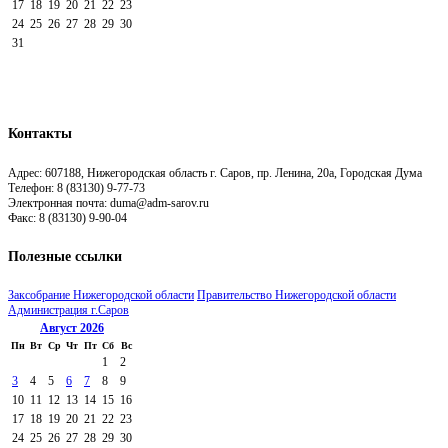
17
18
19
20
21
22
23
24
25
26
27
28
29
30
31
Контакты
Адрес: 607188, Нижегородская область г. Саров, пр. Ленина, 20а, Городская Дума
Телефон: 8 (83130) 9-77-73
Электронная почта: duma@adm-sarov.ru
Факс: 8 (83130) 9-90-04
Полезные ссылки
Закcобрание Нижегородской области
Правительство Нижегородской области
Администрация г.Саров
Август
2026
Пн
Вт
Ср
Чт
Пт
Сб
Вс
1
2
3
4
5
6
7
8
9
10
11
12
13
14
15
16
17
18
19
20
21
22
23
24
25
26
27
28
29
30