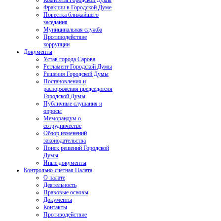
Комитеты Городской Думы
Фракции в Городской Думе
Повестка ближайшего
заседания
Муниципальная служба
Противодействие
коррупции
Документы
Устав города Сарова
Регламент Городской Думы
Решения Городской Думы
Постановления и
распоряжения председателя
Городской Думы
Публичные слушания и
опросы
Меморандум о
сотрудничестве
Обзор изменений
законодательства
Поиск решений Городской
Думы
Иные документы
Контрольно-счетная Палата
О палате
Деятельность
Правовые основы
Документы
Контакты
Противодействие