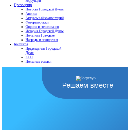
коррупции
Пресс-центр
Новости Городской Думы
Анонсы
Актуальный комментарий
Фоторепортажи
Опросы и голосования
История Городской Думы
Почетные Граждане
Награды и поощрения
Контакты
Председатель Городской
Думы
КСП
Полезные ссылки
Решаем вместе