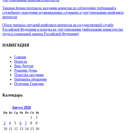
Типовая форма протокола заседания комиссии по соблюдению требований к
служебному поведению муниципальных служащих и урегулированию конфликта
интересов
Обзор типовых ситуаций конфликта интересов на государственной службе
Российской Федерации и порядка их урегулирования (информация министерства
труда и социальной защиты Российской Федерации)
НАВИГАЦИЯ
Главная
Новости
Ваш Депутат
Решения Думы
Повестка заседания
Направить обращение
Почетные Граждане
Календарь
Август
2026
Пн
Вт
Ср
Чт
Пт
Сб
Вс
1
2
3
4
5
6
7
8
9
10
11
12
13
14
15
16