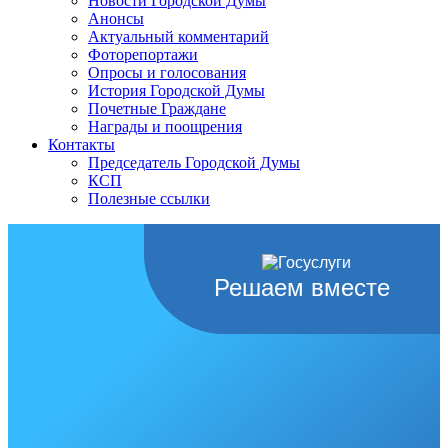
Новости Городской Думы
Анонсы
Актуальный комментарий
Фоторепортажи
Опросы и голосования
История Городской Думы
Почетные Граждане
Награды и поощрения
Контакты
Председатель Городской Думы
КСП
Полезные ссылки
Решаем вместе