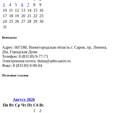
3
4
5
6
7
8
9
10
11
12
13
14
15
16
17
18
19
20
21
22
23
24
25
26
27
28
29
30
31
Контакты
Адрес: 607188, Нижегородская область г. Саров, пр. Ленина,
20а, Городская Дума
Телефон: 8 (83130) 9-77-73
Электронная почта: duma@adm-sarov.ru
Факс: 8 (83130) 9-90-04
Полезные ссылки
Закcобрание Нижегородской области
Правительство Нижегородской области
Администрация г.Саров
Август
2026
Пн
Вт
Ср
Чт
Пт
Сб
Вс
1
2