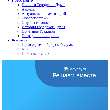
Пресс-центр
Новости Городской Думы
Анонсы
Актуальный комментарий
Фоторепортажи
Опросы и голосования
История Городской Думы
Почетные Граждане
Награды и поощрения
Контакты
Председатель Городской Думы
КСП
Полезные ссылки
Решаем вместе