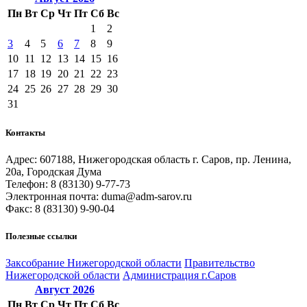
Пн
Вт
Ср
Чт
Пт
Сб
Вс
1
2
3
4
5
6
7
8
9
10
11
12
13
14
15
16
17
18
19
20
21
22
23
24
25
26
27
28
29
30
31
Контакты
Адрес: 607188, Нижегородская область г. Саров, пр. Ленина,
20а, Городская Дума
Телефон: 8 (83130) 9-77-73
Электронная почта: duma@adm-sarov.ru
Факс: 8 (83130) 9-90-04
Полезные ссылки
Закcобрание Нижегородской области
Правительство
Нижегородской области
Администрация г.Саров
Август
2026
Пн
Вт
Ср
Чт
Пт
Сб
Вс