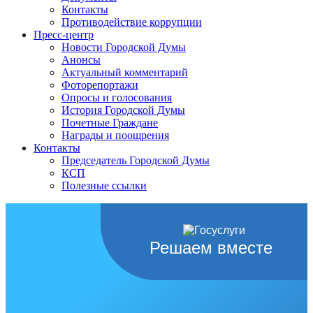
Контакты
Противодействие коррупции
Пресс-центр
Новости Городской Думы
Анонсы
Актуальный комментарий
Фоторепортажи
Опросы и голосования
История Городской Думы
Почетные Граждане
Награды и поощрения
Контакты
Председатель Городской Думы
КСП
Полезные ссылки
Решаем вместе