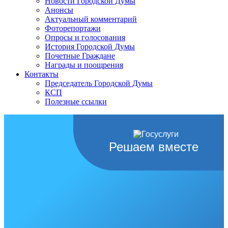
Новости Городской Думы
Анонсы
Актуальный комментарий
Фоторепортажи
Опросы и голосования
История Городской Думы
Почетные Граждане
Награды и поощрения
Контакты
Председатель Городской Думы
КСП
Полезные ссылки
Решаем вместе