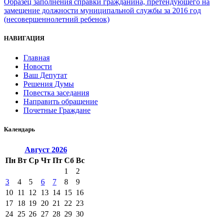
Образец заполнения справки гражданина, претендующего на
замещение должности муниципальной службы за 2016 год
(несовершеннолетний ребенок)
НАВИГАЦИЯ
Главная
Новости
Ваш Депутат
Решения Думы
Повестка заседания
Направить обращение
Почетные Граждане
Календарь
Август
2026
Пн
Вт
Ср
Чт
Пт
Сб
Вс
1
2
3
4
5
6
7
8
9
10
11
12
13
14
15
16
17
18
19
20
21
22
23
24
25
26
27
28
29
30