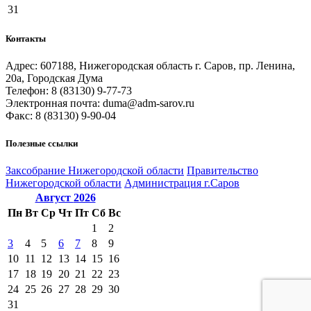
31
Контакты
Адрес: 607188, Нижегородская область г. Саров, пр. Ленина,
20а, Городская Дума
Телефон: 8 (83130) 9-77-73
Электронная почта: duma@adm-sarov.ru
Факс: 8 (83130) 9-90-04
Полезные ссылки
Закcобрание Нижегородской области
Правительство
Нижегородской области
Администрация г.Саров
Август
2026
Пн
Вт
Ср
Чт
Пт
Сб
Вс
1
2
3
4
5
6
7
8
9
10
11
12
13
14
15
16
17
18
19
20
21
22
23
24
25
26
27
28
29
30
31