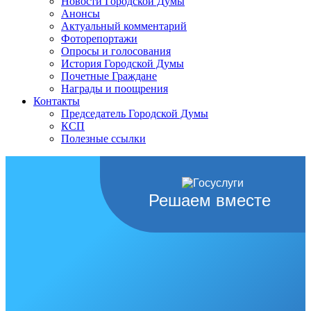
Новости Городской Думы
Анонсы
Актуальный комментарий
Фоторепортажи
Опросы и голосования
История Городской Думы
Почетные Граждане
Награды и поощрения
Контакты
Председатель Городской Думы
КСП
Полезные ссылки
Решаем вместе