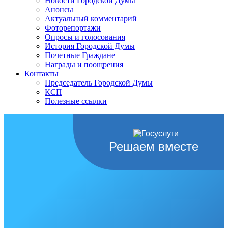
Новости Городской Думы
Анонсы
Актуальный комментарий
Фоторепортажи
Опросы и голосования
История Городской Думы
Почетные Граждане
Награды и поощрения
Контакты
Председатель Городской Думы
КСП
Полезные ссылки
Решаем вместе