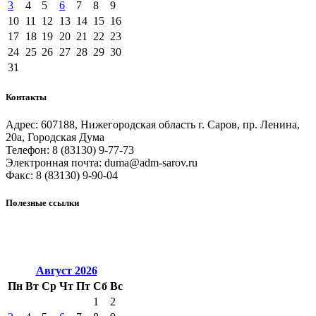
3
4
5
6
7
8
9
10
11
12
13
14
15
16
17
18
19
20
21
22
23
24
25
26
27
28
29
30
31
Контакты
Адрес: 607188, Нижегородская область г. Саров, пр. Ленина,
20а, Городская Дума
Телефон: 8 (83130) 9-77-73
Электронная почта: duma@adm-sarov.ru
Факс: 8 (83130) 9-90-04
Полезные ссылки
Закcобрание Нижегородской области
Правительство Нижегородской области
Администрация г.Саров
Август
2026
Пн
Вт
Ср
Чт
Пт
Сб
Вс
1
2