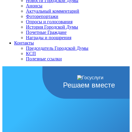
Новости Городской Думы
Анонсы
Актуальный комментарий
Фоторепортажи
Опросы и голосования
История Городской Думы
Почетные Граждане
Награды и поощрения
Контакты
Председатель Городской Думы
КСП
Полезные ссылки
Решаем вместе