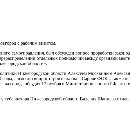
овгород с рабочим визитом.
стного самоуправления, был обсужден вопрос проработки закон
 перераспределении отдельных полномочий между органами мес
ижегородской области».
олитики Нижегородской области Алексеем Москвиным Александ
0 годы, а именно вопрос строительства в Сарове ФОКа, также 
лава города обсудит 17 ноября в Министерстве спорта РФ, эта т
 у губернатора Нижегородской области Валерия Шанцева с глав