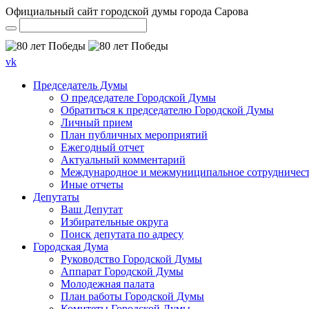
Официальный сайт городской думы города Сарова
vk
Председатель Думы
О председателе Городской Думы
Обратиться к председателю Городской Думы
Личный прием
План публичных мероприятий
Ежегодный отчет
Актуальный комментарий
Международное и межмуниципальное сотрудничес
Иные отчеты
Депутаты
Ваш Депутат
Избирательные округа
Поиск депутата по адресу
Городская Дума
Руководство Городской Думы
Аппарат Городской Думы
Молодежная палата
План работы Городской Думы
Комитеты Городской Думы