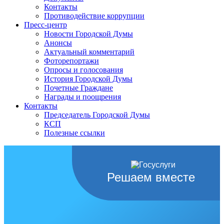
Контакты
Противодействие коррупции
Пресс-центр
Новости Городской Думы
Анонсы
Актуальный комментарий
Фоторепортажи
Опросы и голосования
История Городской Думы
Почетные Граждане
Награды и поощрения
Контакты
Председатель Городской Думы
КСП
Полезные ссылки
Решаем вместе