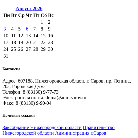
Август
2026
Пн
Вт
Ср
Чт
Пт
Сб
Вс
1
2
3
4
5
6
7
8
9
10
11
12
13
14
15
16
17
18
19
20
21
22
23
24
25
26
27
28
29
30
31
Контакты
Адрес: 607188, Нижегородская область г. Саров, пр. Ленина,
20а, Городская Дума
Телефон: 8 (83130) 9-77-73
Электронная почта: duma@adm-sarov.ru
Факс: 8 (83130) 9-90-04
Полезные ссылки
Закcобрание Нижегородской области
Правительство
Нижегородской области
Администрация г.Саров