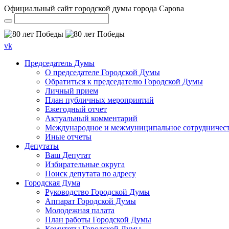
Официальный сайт городской думы города Сарова
vk
Председатель Думы
О председателе Городской Думы
Обратиться к председателю Городской Думы
Личный прием
План публичных мероприятий
Ежегодный отчет
Актуальный комментарий
Международное и межмуниципальное сотрудничес
Иные отчеты
Депутаты
Ваш Депутат
Избирательные округа
Поиск депутата по адресу
Городская Дума
Руководство Городской Думы
Аппарат Городской Думы
Молодежная палата
План работы Городской Думы
Комитеты Городской Думы