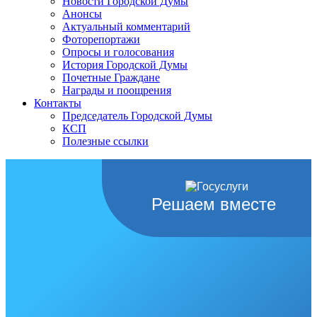
Новости Городской Думы
Анонсы
Актуальный комментарий
Фоторепортажи
Опросы и голосования
История Городской Думы
Почетные Граждане
Награды и поощрения
Контакты
Председатель Городской Думы
КСП
Полезные ссылки
Решаем вместе