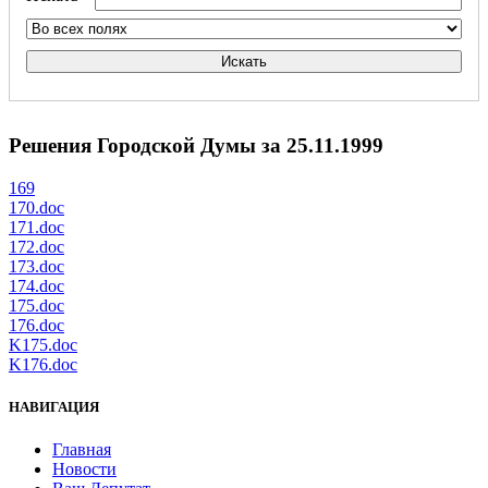
Искать
Решения Городской Думы за 25.11.1999
169
170.doc
171.doc
172.doc
173.doc
174.doc
175.doc
176.doc
K175.doc
K176.doc
НАВИГАЦИЯ
Главная
Новости