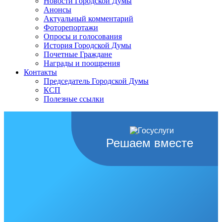
Новости Городской Думы
Анонсы
Актуальный комментарий
Фоторепортажи
Опросы и голосования
История Городской Думы
Почетные Граждане
Награды и поощрения
Контакты
Председатель Городской Думы
КСП
Полезные ссылки
Решаем вместе