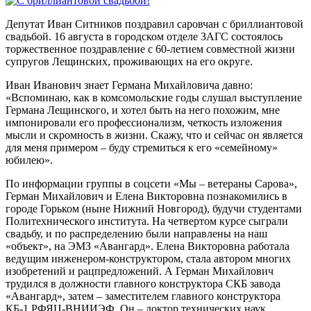
Депутат Иван Ситников поздравил саровчан с бриллиантовой
свадьбой. 16 августа в городском отделе ЗАГС состоялось
торжественное поздравление с 60-летием совместной жизни
супругов Лещинских, проживающих на его округе.
Иван Иванович знает Германа Михайловича давно:
«Вспоминаю, как в комсомольские годы слушал выступление
Германа Лещинского, и хотел быть на него похожим, мне
импонировали его профессионализм, четкость изложения
мысли и скромность в жизни. Скажу, что и сейчас он является
для меня примером – буду стремиться к его «семейному»
юбилею».
По информации группы в соцсети «Мы – ветераны Сарова»,
Герман Михайлович и Елена Викторовна познакомились в
городе Горьком (ныне Нижний Новгород), будучи студентами
Политехнического института. На четвертом курсе сыграли
свадьбу, и по распределению были направлены на наш
«объект», на ЭМЗ «Авангард». Елена Викторовна работала
ведущим инженером-конструктором, стала автором многих
изобретений и рацпредложений. А Герман Михайлович
трудился в должности главного конструктора СКБ завода
«Авангард», затем – заместителем главного конструктора
КБ-1 РФЯЦ-ВНИИЭФ. Он – доктор технических наук,