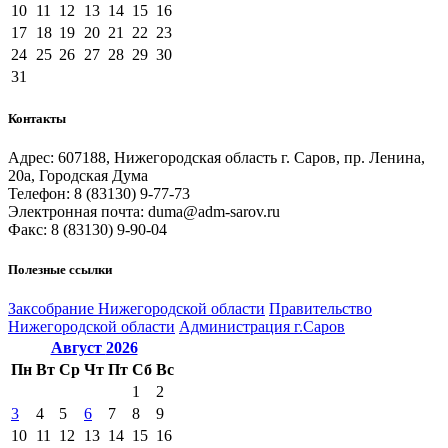
10
11
12
13
14
15
16
17
18
19
20
21
22
23
24
25
26
27
28
29
30
31
Контакты
Адрес: 607188, Нижегородская область г. Саров, пр. Ленина,
20а, Городская Дума
Телефон: 8 (83130) 9-77-73
Электронная почта: duma@adm-sarov.ru
Факс: 8 (83130) 9-90-04
Полезные ссылки
Закcобрание Нижегородской области
Правительство
Нижегородской области
Администрация г.Саров
Август
2026
Пн
Вт
Ср
Чт
Пт
Сб
Вс
1
2
3
4
5
6
7
8
9
10
11
12
13
14
15
16