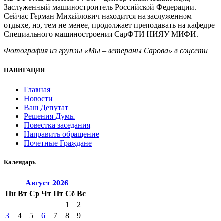
Заслуженный машиностроитель Российской Федерации.
Сейчас Герман Михайлович находится на заслуженном
отдыхе, но, тем не менее, продолжает преподавать на кафедре
Специального машиностроения СарФТИ НИЯУ МИФИ.
Фотография из группы «Мы – ветераны Сарова» в соцсети
НАВИГАЦИЯ
Главная
Новости
Ваш Депутат
Решения Думы
Повестка заседания
Направить обращение
Почетные Граждане
Календарь
Август
2026
Пн
Вт
Ср
Чт
Пт
Сб
Вс
1
2
3
4
5
6
7
8
9