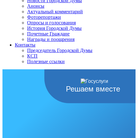
Новости Городской Думы
Анонсы
Актуальный комментарий
Фоторепортажи
Опросы и голосования
История Городской Думы
Почетные Граждане
Награды и поощрения
Контакты
Председатель Городской Думы
КСП
Полезные ссылки
Решаем вместе