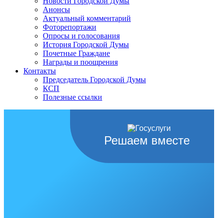
Новости Городской Думы
Анонсы
Актуальный комментарий
Фоторепортажи
Опросы и голосования
История Городской Думы
Почетные Граждане
Награды и поощрения
Контакты
Председатель Городской Думы
КСП
Полезные ссылки
Решаем вместе