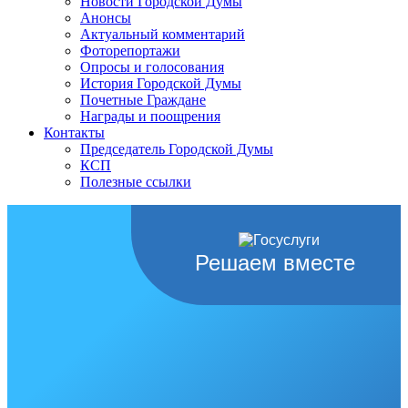
Новости Городской Думы
Анонсы
Актуальный комментарий
Фоторепортажи
Опросы и голосования
История Городской Думы
Почетные Граждане
Награды и поощрения
Контакты
Председатель Городской Думы
КСП
Полезные ссылки
Решаем вместе