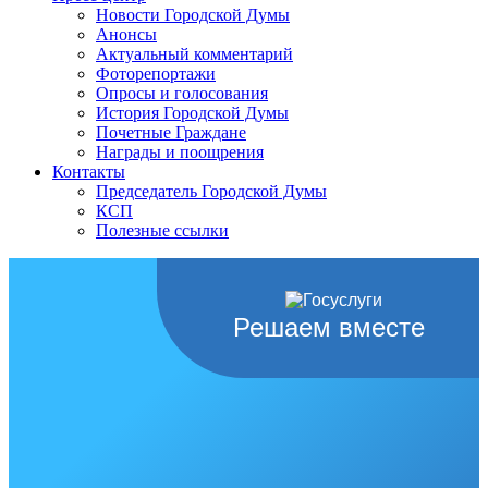
Новости Городской Думы
Анонсы
Актуальный комментарий
Фоторепортажи
Опросы и голосования
История Городской Думы
Почетные Граждане
Награды и поощрения
Контакты
Председатель Городской Думы
КСП
Полезные ссылки
Решаем вместе