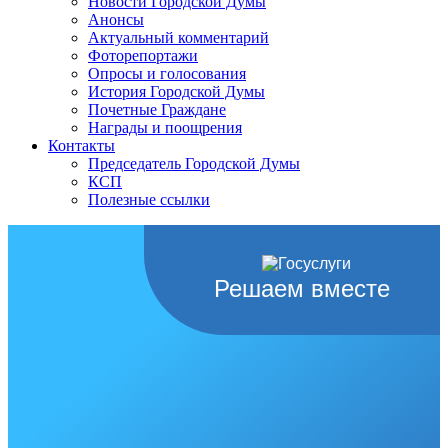
Новости Городской Думы
Анонсы
Актуальный комментарий
Фоторепортажи
Опросы и голосования
История Городской Думы
Почетные Граждане
Награды и поощрения
Контакты
Председатель Городской Думы
КСП
Полезные ссылки
Решаем вместе