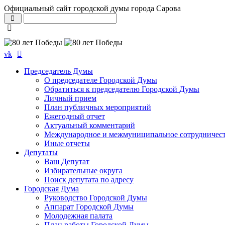
Официальный сайт городской думы города Сарова
vk
Председатель Думы
О председателе Городской Думы
Обратиться к председателю Городской Думы
Личный прием
План публичных мероприятий
Ежегодный отчет
Актуальный комментарий
Международное и межмуниципальное сотрудничес
Иные отчеты
Депутаты
Ваш Депутат
Избирательные округа
Поиск депутата по адресу
Городская Дума
Руководство Городской Думы
Аппарат Городской Думы
Молодежная палата
План работы Городской Думы