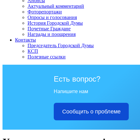
Анонсы
Актуальный комментарий
Фоторепортажи
Опросы и голосования
История Городской Думы
Почетные Граждане
Награды и поощрения
Контакты
Председатель Городской Думы
КСП
Полезные ссылки
Есть вопрос?
Напишите нам
Сообщить о проблеме