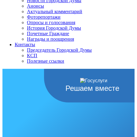
Новости Городской Думы
Анонсы
Актуальный комментарий
Фоторепортажи
Опросы и голосования
История Городской Думы
Почетные Граждане
Награды и поощрения
Контакты
Председатель Городской Думы
КСП
Полезные ссылки
Решаем вместе