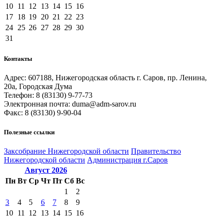
10
11
12
13
14
15
16
17
18
19
20
21
22
23
24
25
26
27
28
29
30
31
Контакты
Адрес: 607188, Нижегородская область г. Саров, пр. Ленина,
20а, Городская Дума
Телефон: 8 (83130) 9-77-73
Электронная почта: duma@adm-sarov.ru
Факс: 8 (83130) 9-90-04
Полезные ссылки
Закcобрание Нижегородской области
Правительство
Нижегородской области
Администрация г.Саров
Август
2026
Пн
Вт
Ср
Чт
Пт
Сб
Вс
1
2
3
4
5
6
7
8
9
10
11
12
13
14
15
16