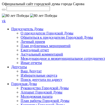
Официальный сайт городской думы города Сарова
vk
Председатель Думы
О председателе Городской Думы
Обратиться к председателю Городской Думы
Личный прием
План публичных мероприятий
Ежегодный отчет
Актуальный комментарий
Международное и межмуниципальное сотрудничес
Иные отчеты
Депутаты
Ваш Депутат
Избирательные округа
Поиск депутата по адресу
Городская Дума
Руководство Городской Думы
Аппарат Городской Думы
Молодежная палата
План работы Городской Думы
Комитеты Городской Думы