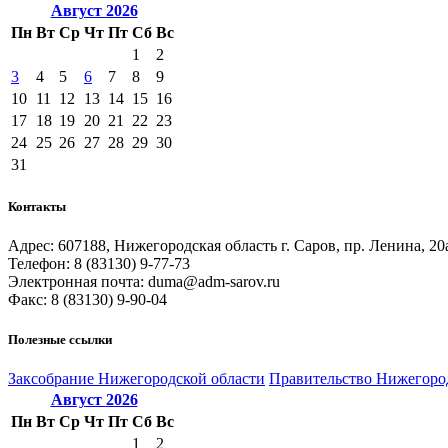
Август
2026
Пн
Вт
Ср
Чт
Пт
Сб
Вс
1
2
3
4
5
6
7
8
9
10
11
12
13
14
15
16
17
18
19
20
21
22
23
24
25
26
27
28
29
30
31
Контакты
Адрес: 607188, Нижегородская область г. Саров, пр. Ленина, 20
Телефон: 8 (83130) 9-77-73
Электронная почта: duma@adm-sarov.ru
Факс: 8 (83130) 9-90-04
Полезные ссылки
Закcобрание Нижегородской области
Правительство Нижегоро
Август
2026
Пн
Вт
Ср
Чт
Пт
Сб
Вс
1
2