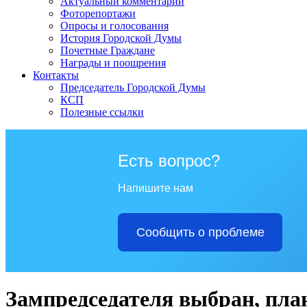
Актуальный комментарий
Фоторепортажи
Опросы и голосования
История Городской Думы
Почетные Граждане
Награды и поощрения
Контакты
Председатель Городской Думы
КСП
Полезные ссылки
Есть вопрос?
Напишите нам
Сообщить о проблеме
Зампредседателя выбран, план