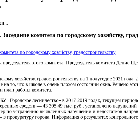
у
н...
 Заседание комитета по городскому хозяйству, гра
я председателя этого комитета. Председатель комитета Денис Щ
скому хозяйству, градостроительству на 1 полугодие 2021 года
 на то, что в школе в очень плохом состоянии окна. Решено это
и план работы комитета.
У «Городское лесничество» в 2017-2019 годах, текущем периоде
ренных средств — 43 395,49 тыс. руб., установлено нарушений 
мер по устранению выявленных нарушений и недостатков направ
— в прокуратуру города. Информация о результатах контрольног