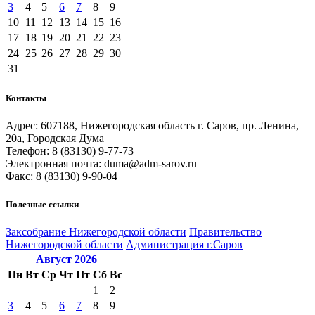
3
4
5
6
7
8
9
10
11
12
13
14
15
16
17
18
19
20
21
22
23
24
25
26
27
28
29
30
31
Контакты
Адрес: 607188, Нижегородская область г. Саров, пр. Ленина,
20а, Городская Дума
Телефон: 8 (83130) 9-77-73
Электронная почта: duma@adm-sarov.ru
Факс: 8 (83130) 9-90-04
Полезные ссылки
Закcобрание Нижегородской области
Правительство
Нижегородской области
Администрация г.Саров
Август
2026
Пн
Вт
Ср
Чт
Пт
Сб
Вс
1
2
3
4
5
6
7
8
9