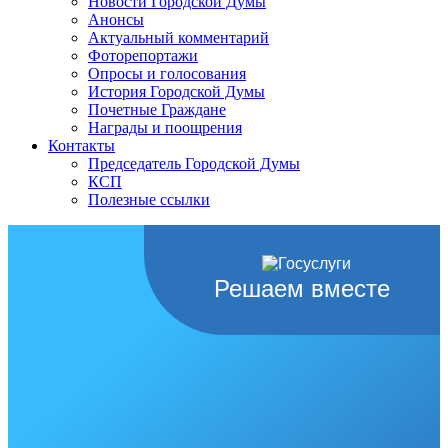
Новости Городской Думы
Анонсы
Актуальный комментарий
Фоторепортажи
Опросы и голосования
История Городской Думы
Почетные Граждане
Награды и поощрения
Контакты
Председатель Городской Думы
КСП
Полезные ссылки
Решаем вместе