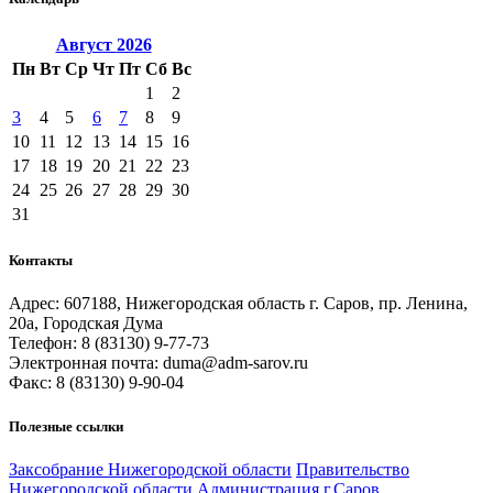
Август
2026
Пн
Вт
Ср
Чт
Пт
Сб
Вс
1
2
3
4
5
6
7
8
9
10
11
12
13
14
15
16
17
18
19
20
21
22
23
24
25
26
27
28
29
30
31
Контакты
Адрес: 607188, Нижегородская область г. Саров, пр. Ленина,
20а, Городская Дума
Телефон: 8 (83130) 9-77-73
Электронная почта: duma@adm-sarov.ru
Факс: 8 (83130) 9-90-04
Полезные ссылки
Закcобрание Нижегородской области
Правительство
Нижегородской области
Администрация г.Саров