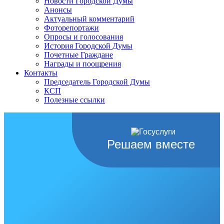
Новости Городской Думы
Анонсы
Актуальный комментарий
Фоторепортажи
Опросы и голосования
История Городской Думы
Почетные Граждане
Награды и поощрения
Контакты
Председатель Городской Думы
КСП
Полезные ссылки
Решаем вместе