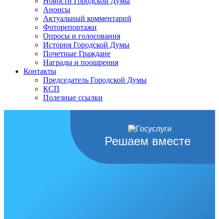
Новости Городской Думы
Анонсы
Актуальный комментарий
Фоторепортажи
Опросы и голосования
История Городской Думы
Почетные Граждане
Награды и поощрения
Контакты
Председатель Городской Думы
КСП
Полезные ссылки
Решаем вместе