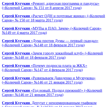
Сергей Кугукин
«Ремонт, адресная программа и пандусы»
(«Колючий Саров» № 151 от 8 апреля 2017 года)
Сергей Кугукин
«Расчет ОДН и почтовые ящики» («Колючий
Саров» № 150 от 18 марта 2017 года)
Сергей Кугукин
«МУПы в ПАО. Зачем» («Колючий Саров»
№149 от 4 марта 2017 года)
Сергей Кугукин
«Дума против Думы — первый скандал»
(«Колючий Саров» №148 от 18 февраля 2017 года)
Сергей Кугукин
«Зачем городу хоккейный клуб» («Колючий
Саров» №148 от 18 февраля 2017 года)
Сергей Кугукин
«Почему подросла плата за ЖКХ»
(«Колючий Саров» №147 от 4 февраля 2017 года)
Сергей Кугукин
«Развязываем Давиденко и Музрукова»
(«Колючий Саров» №146 от 21 января 2017 года)
Сергей Кугукин
«Год новый. Подход прежний!» («Колючий
Саров» №146 от 21 января 2017 года)
Сергей Кугукин
. Депутат с ненормированным графиком