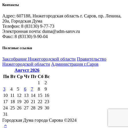
Контакты
Адрес: 607188, Нижегородская область г. Саров, пр. Ленина,
20а, Городская Дума
Телефон: 8 (83130) 9-77-73
Электронная почта: duma@adm-sarov.ru
Факс: 8 (83130) 9-90-04
Полезные ссылки
Закcобрание Нижегородской области
Правительство
Нижегородской области
Администрация г.Саров
Август
2026
Пн
Вт
Ср
Чт
Пт
Сб
Вс
1
2
3
4
5
6
7
8
9
10
11
12
13
14
15
16
17
18
19
20
21
22
23
24
25
26
27
28
29
30
31
Городская Дума города Сарова ©2024