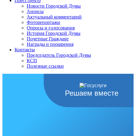
Пресс-центр
Новости Городской Думы
Анонсы
Актуальный комментарий
Фоторепортажи
Опросы и голосования
История Городской Думы
Почетные Граждане
Награды и поощрения
Контакты
Председатель Городской Думы
КСП
Полезные ссылки
Решаем вместе