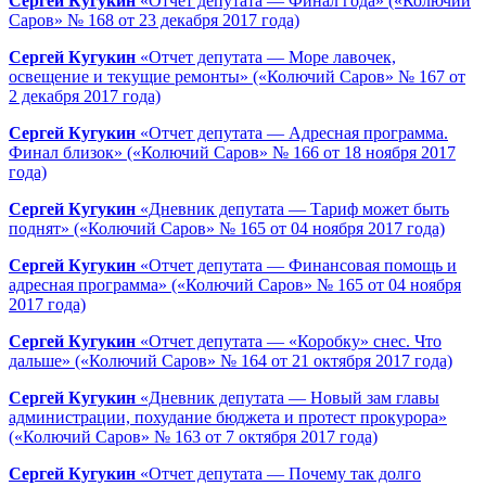
Сергей Кугукин
«Отчет депутата — Финал года» («Колючий
Саров» № 168 от 23 декабря 2017 года)
Сергей Кугукин
«Отчет депутата — Море лавочек,
освещение и текущие ремонты» («Колючий Саров» № 167 от
2 декабря 2017 года)
Сергей Кугукин
«Отчет депутата — Адресная программа.
Финал близок» («Колючий Саров» № 166 от 18 ноября 2017
года)
Сергей Кугукин
«Дневник депутата — Тариф может быть
поднят» («Колючий Саров» № 165 от 04 ноября 2017 года)
Сергей Кугукин
«Отчет депутата — Финансовая помощь и
адресная программа» («Колючий Саров» № 165 от 04 ноября
2017 года)
Сергей Кугукин
«Отчет депутата — «Коробку» снес. Что
дальше» («Колючий Саров» № 164 от 21 октября 2017 года)
Сергей Кугукин
«Дневник депутата — Новый зам главы
администрации, похудание бюджета и протест прокурора»
(«Колючий Саров» № 163 от 7 октября 2017 года)
Сергей Кугукин
«Отчет депутата — Почему так долго