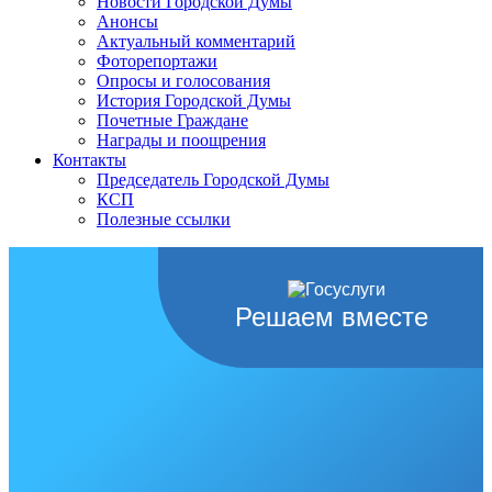
Новости Городской Думы
Анонсы
Актуальный комментарий
Фоторепортажи
Опросы и голосования
История Городской Думы
Почетные Граждане
Награды и поощрения
Контакты
Председатель Городской Думы
КСП
Полезные ссылки
Решаем вместе