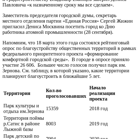
Павловича «к назначенному сроку мы все сделаем».
Заместитель председателя городской думы, секретарь
местного отделения партии «Единая Россия» Сергей Жижин
пригласил Дениса Москвина посетить город ко Дню
работника атомной промышленности (28 сентября).
Напомним, что 18 марта этого года состоялся рейтинговый
опрос по благоустройству общественных территорий в рамках
федерального приоритетного проекта «формирование
комфортной городской среды». В городе в опросе приняло
участие 26 606. Большее число голосов получил парк им.
Зернова. См. таблицу, в которой указано, какие территории
планируют благоустроить в ближайшие 5 лет.
Начало
Кол-во
Территория
реализации
проголосовавших
проекта
Парк культуры и
15359
2018 год
отдыха им.Зернова
Территория поймы
р.Сатис в районе
8003
2019 год
Лыжной базы
Парк детский по
7994
2020 год