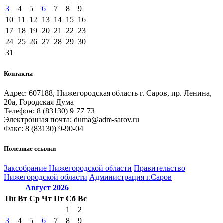
3
4
5
6
7
8
9
10
11
12
13
14
15
16
17
18
19
20
21
22
23
24
25
26
27
28
29
30
31
Контакты
Адрес: 607188, Нижегородская область г. Саров, пр. Ленина,
20а, Городская Дума
Телефон: 8 (83130) 9-77-73
Электронная почта: duma@adm-sarov.ru
Факс: 8 (83130) 9-90-04
Полезные ссылки
Закcобрание Нижегородской области
Правительство
Нижегородской области
Администрация г.Саров
Август
2026
Пн
Вт
Ср
Чт
Пт
Сб
Вс
1
2
3
4
5
6
7
8
9