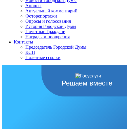
Новости Городской Думы
Анонсы
Актуальный комментарий
Фоторепортажи
Опросы и голосования
История Городской Думы
Почетные Граждане
Награды и поощрения
Контакты
Председатель Городской Думы
КСП
Полезные ссылки
Решаем вместе