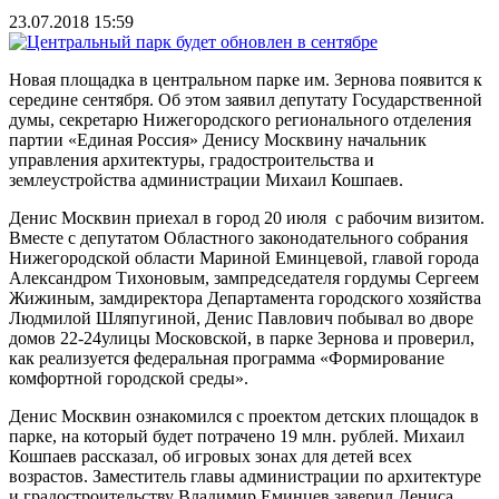
23.07.2018 15:59
Новая площадка в центральном парке им. Зернова появится к
середине сентября. Об этом заявил депутату Государственной
думы, секретарю Нижегородского регионального отделения
партии «Единая Россия» Денису Москвину начальник
управления архитектуры, градостроительства и
землеустройства администрации Михаил Кошпаев.
Денис Москвин приехал в город 20 июля с рабочим визитом.
Вместе с депутатом Областного законодательного собрания
Нижегородской области Мариной Еминцевой, главой города
Александром Тихоновым, зампредседателя гордумы Сергеем
Жижиным, замдиректора Департамента городского хозяйства
Людмилой Шляпугиной, Денис Павлович побывал во дворе
домов 22-24улицы Московской, в парке Зернова и проверил,
как реализуется федеральная программа «Формирование
комфортной городской среды».
Денис Москвин ознакомился с проектом детских площадок в
парке, на который будет потрачено 19 млн. рублей. Михаил
Кошпаев рассказал, об игровых зонах для детей всех
возрастов. Заместитель главы администрации по архитектуре
и градостроительству Владимир Еминцев заверил Дениса