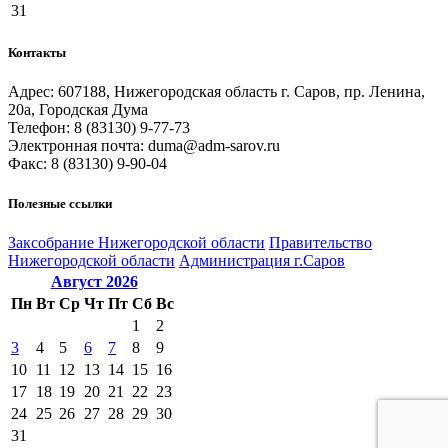
31
Контакты
Адрес: 607188, Нижегородская область г. Саров, пр. Ленина,
20а, Городская Дума
Телефон: 8 (83130) 9-77-73
Электронная почта: duma@adm-sarov.ru
Факс: 8 (83130) 9-90-04
Полезные ссылки
Закcобрание Нижегородской области
Правительство
Нижегородской области
Администрация г.Саров
Август
2026
Пн
Вт
Ср
Чт
Пт
Сб
Вс
1
2
3
4
5
6
7
8
9
10
11
12
13
14
15
16
17
18
19
20
21
22
23
24
25
26
27
28
29
30
31