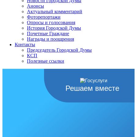
Новости Городской Думы
Анонсы
Актуальный комментарий
Фоторепортажи
Опросы и голосования
История Городской Думы
Почетные Граждане
Награды и поощрения
Контакты
Председатель Городской Думы
КСП
Полезные ссылки
Решаем вместе