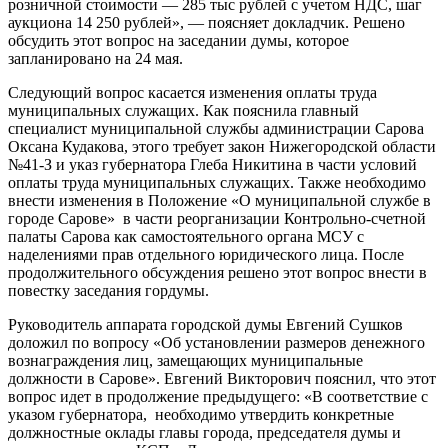
розничной стоимости — 285 тыс рублей с учетом НДС, шаг
аукциона 14 250 рублей», — поясняет докладчик. Решено
обсудить этот вопрос на заседании думы, которое
запланировано на 24 мая.
Следующий вопрос касается изменения оплаты труда
муниципальных служащих. Как пояснила главный
специалист муниципальной службы администрации Сарова
Оксана Кудакова, этого требует закон Нижегородской области
№41-З и указ губернатора Глеба Никитина в части условий
оплаты труда муниципальных служащих. Также необходимо
внести изменения в Положение «О муниципальной службе в
городе Сарове» в части реорганизации Контрольно-счетной
палаты Сарова как самостоятельного органа МСУ с
наделениями прав отдельного юридического лица. После
продолжительного обсуждения решено этот вопрос внести в
повестку заседания гордумы.
Руководитель аппарата городской думы Евгений Сушков
доложил по вопросу «Об установлении размеров денежного
вознаграждения лиц, замещающих муниципальные
должности в Сарове». Евгений Викторович пояснил, что этот
вопрос идет в продолжение предыдущего: «В соответствие с
указом губернатора, необходимо утвердить конкретные
должностные оклады главы города, председателя думы и