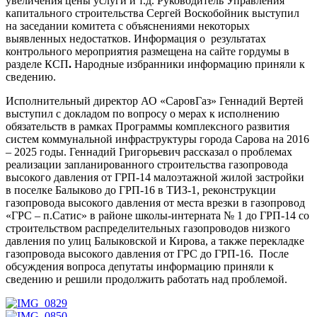
увеличения цены услуги и т.д. Руководитель Управления
капитального строительства Сергей Воскобойник выступил
на заседании комитета с объяснениями некоторых
выявленных недостатков. Информация о результатах
контрольного мероприятия размещена на сайте гордумы в
разделе КСП
.
Народные избранники информацию приняли к
сведению.
Исполнительный директор АО «СаровГаз» Геннадий Вертей
выступил с докладом по вопросу о мерах к исполнению
обязательств в рамках Программы комплексного развития
систем коммунальной инфраструктуры города Сарова на 2016
– 2025 годы. Геннадий Григорьевич рассказал о проблемах
реализации запланированного строительства газопровода
высокого давления от ГРП-14 малоэтажной жилой застройки
в поселке Балыково до ГРП-16 в ТИЗ-1, реконструкции
газопровода высокого давления от места врезки в газопровод
«ГРС – п.Сатис» в районе школы-интерната № 1 до ГРП-14 со
строительством распределительных газопроводов низкого
давления по улиц Балыковской и Кирова, а также перекладке
газопровода высокого давления от ГРС до ГРП-16. После
обсуждения вопроса депутаты информацию приняли к
сведению и решили продолжить работать над проблемой.