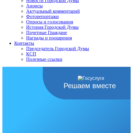
Новости Городской Думы
Анонсы
Актуальный комментарий
Фоторепортажи
Опросы и голосования
История Городской Думы
Почетные Граждане
Награды и поощрения
Контакты
Председатель Городской Думы
КСП
Полезные ссылки
Решаем вместе