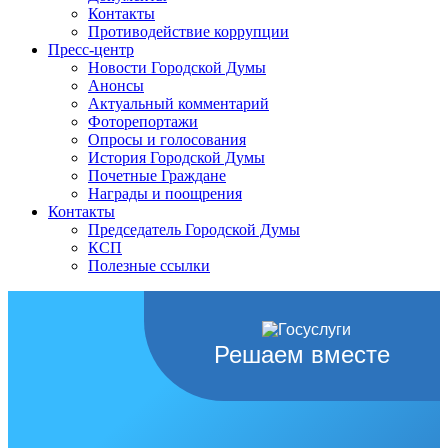
Контакты
Противодействие коррупции
Пресс-центр
Новости Городской Думы
Анонсы
Актуальный комментарий
Фоторепортажи
Опросы и голосования
История Городской Думы
Почетные Граждане
Награды и поощрения
Контакты
Председатель Городской Думы
КСП
Полезные ссылки
Решаем вместе