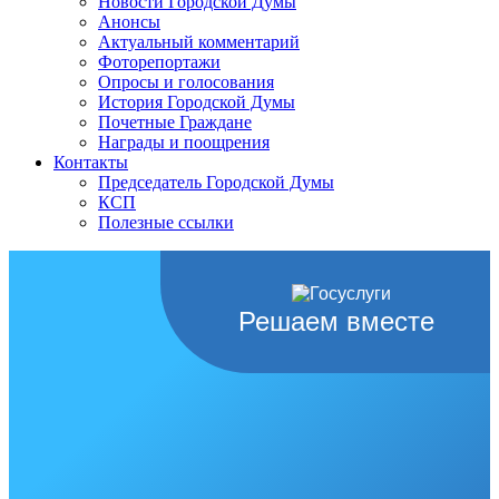
Новости Городской Думы
Анонсы
Актуальный комментарий
Фоторепортажи
Опросы и голосования
История Городской Думы
Почетные Граждане
Награды и поощрения
Контакты
Председатель Городской Думы
КСП
Полезные ссылки
Решаем вместе