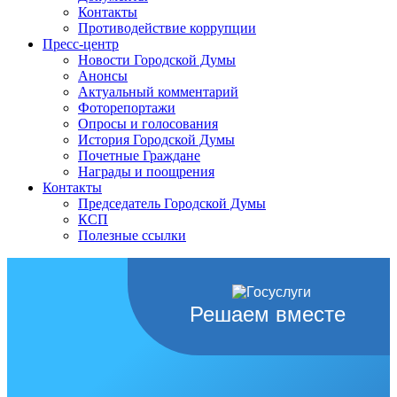
Контакты
Противодействие коррупции
Пресс-центр
Новости Городской Думы
Анонсы
Актуальный комментарий
Фоторепортажи
Опросы и голосования
История Городской Думы
Почетные Граждане
Награды и поощрения
Контакты
Председатель Городской Думы
КСП
Полезные ссылки
Решаем вместе