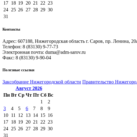
17
18
19
20
21
22
23
24
25
26
27
28
29
30
31
Контакты
Адрес: 607188, Нижегородская область г. Саров, пр. Ленина, 20
Телефон: 8 (83130) 9-77-73
Электронная почта: duma@adm-sarov.ru
Факс: 8 (83130) 9-90-04
Полезные ссылки
Закcобрание Нижегородской области
Правительство Нижегоро
Август
2026
Пн
Вт
Ср
Чт
Пт
Сб
Вс
1
2
3
4
5
6
7
8
9
10
11
12
13
14
15
16
17
18
19
20
21
22
23
24
25
26
27
28
29
30
31