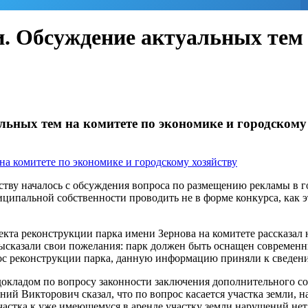
и. Обсуждение актуальных тем 
альных тем на комитете по экономике и городскому
йству началось с обсуждения вопроса по размещению рекламы в г
ципальной собственности проводить не в форме конкурса, как это
екта реконструкции парка имени Зернова на комитете рассказал 
ысказали свои пожелания: парк должен быть оснащен современ
ос реконструкции парка, данную информацию приняли к сведен
кладом по вопросу законности заключения дополнительного сог
ний Викторович сказал, что по вопрос касается участка земли, н
 участка к уже имеющемуся в аренде участку земли нарушений н