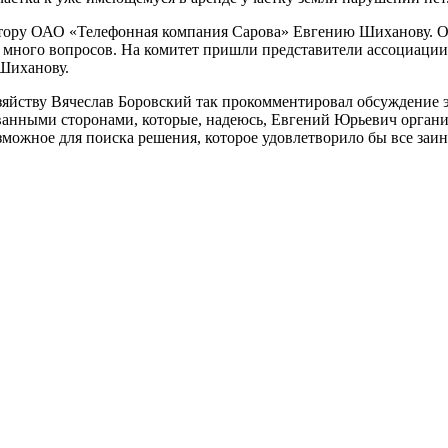
ктору ОАО «Телефонная компания Сарова» Евгению Шиханову. О
ан много вопросов. На комитет пришли представители ассоциаци
 Шиханову.
зяйству Вячеслав Боровский так прокомментировал обсуждение 
ванными сторонами, которые, надеюсь, Евгений Юрьевич органи
озможное для поиска решения, которое удовлетворило бы все за