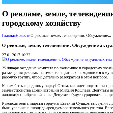
О рекламе, земле, телевидени
городскому хозяйству
Главная
Новости
О рекламе, земле, телевидении. Обсуждение...
О рекламе, земле, телевидении. Обсуждение акту
27.01.2017 10:32
25 января заседание комитета по экономике и городскому хозя
размещения рекламы на земле или зданиях, находящихся в муни
рабочую группу, чтобы детально разобраться в этом вопросе.
Каким быть городскому парку? О том, как идет подготовка про
землеустройства администрации Михаил Кошпаев. Депутаты в
ландшафт прибрежной зоны. Депутаты будут курировать вопр
Руководитель аппараты гордумы Евгений Сушков выступил с до
была увеличена площадь арендуемого земельного участка. Евге
заключается в том, что в процессе присоединения земельного