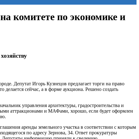
на комитете по экономике и
 хозяйству
ороде. Депутат Игорь Кузнецов предлагает торги на право
 делается сейчас, а в форме аукциона. Решено создать
начальник управления архитектуры, градостроительства и
ными аттракционами и МАФами, хорошо, если будет оформлен
ию.
лашения аренды земельного участка в соответствии с которым
аходящегося по адресу Зернова, 34. Ответ прокуратуры
ет. Депутаты информацию приняли к сведению.