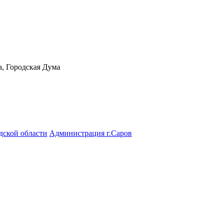
а, Городская Дума
дской области
Администрация г.Саров