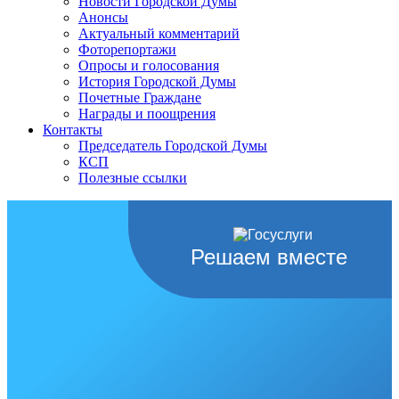
Новости Городской Думы
Анонсы
Актуальный комментарий
Фоторепортажи
Опросы и голосования
История Городской Думы
Почетные Граждане
Награды и поощрения
Контакты
Председатель Городской Думы
КСП
Полезные ссылки
Решаем вместе