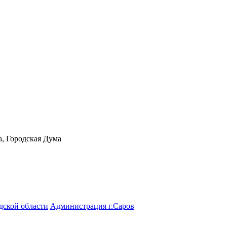
а, Городская Дума
дской области
Администрация г.Саров