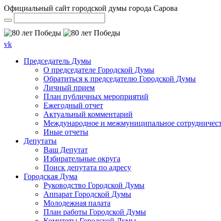
Официальный сайт городской думы города Сарова
vk
Председатель Думы
О председателе Городской Думы
Обратиться к председателю Городской Думы
Личный прием
План публичных мероприятий
Ежегодный отчет
Актуальный комментарий
Международное и межмуниципальное сотрудничес
Иные отчеты
Депутаты
Ваш Депутат
Избирательные округа
Поиск депутата по адресу
Городская Дума
Руководство Городской Думы
Аппарат Городской Думы
Молодежная палата
План работы Городской Думы
Комитеты Городской Думы