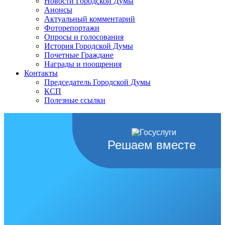
Новости Городской Думы
Анонсы
Актуальный комментарий
Фоторепортажи
Опросы и голосования
История Городской Думы
Почетные Граждане
Награды и поощрения
Контакты
Председатель Городской Думы
КСП
Полезные ссылки
Решаем вместе