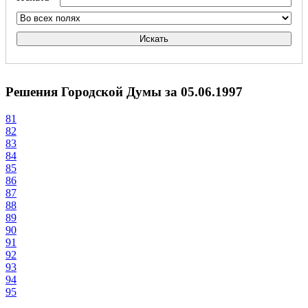
Искать
Решения Городской Думы за 05.06.1997
81
82
83
84
85
86
87
88
89
90
91
92
93
94
95