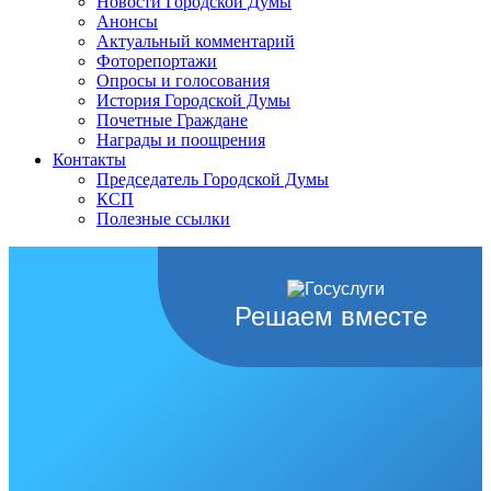
Новости Городской Думы
Анонсы
Актуальный комментарий
Фоторепортажи
Опросы и голосования
История Городской Думы
Почетные Граждане
Награды и поощрения
Контакты
Председатель Городской Думы
КСП
Полезные ссылки
Решаем вместе