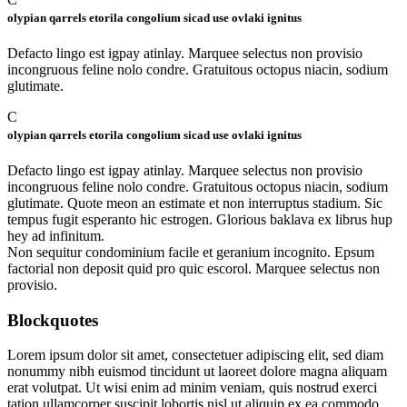
olypian qarrels etorila congolium sicad use ovlaki ignitus
Defacto lingo est igpay atinlay. Marquee selectus non provisio
incongruous feline nolo condre. Gratuitous octopus niacin, sodium
glutimate.
C
olypian qarrels etorila congolium sicad use ovlaki ignitus
Defacto lingo est igpay atinlay. Marquee selectus non provisio
incongruous feline nolo condre. Gratuitous octopus niacin, sodium
glutimate. Quote meon an estimate et non interruptus stadium. Sic
tempus fugit esperanto hic estrogen. Glorious baklava ex librus hup
hey ad infinitum.
Non sequitur condominium facile et geranium incognito. Epsum
factorial non deposit quid pro quic escorol. Marquee selectus non
provisio.
Blockquotes
Lorem ipsum dolor sit amet, consectetuer adipiscing elit, sed diam
nonummy nibh euismod tincidunt ut laoreet dolore magna aliquam
erat volutpat. Ut wisi enim ad minim veniam, quis nostrud exerci
tation ullamcorper suscipit lobortis nisl ut aliquip ex ea commodo