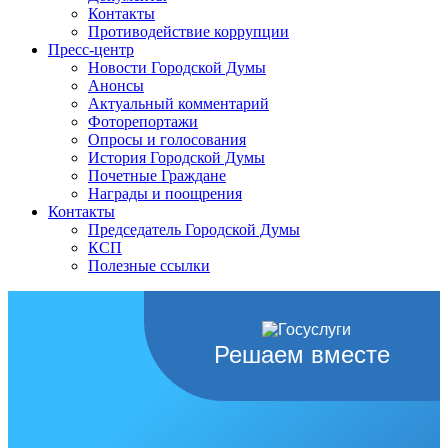
Контакты
Противодействие коррупции
Пресс-центр
Новости Городской Думы
Анонсы
Актуальный комментарий
Фоторепортажи
Опросы и голосования
История Городской Думы
Почетные Граждане
Награды и поощрения
Контакты
Председатель Городской Думы
КСП
Полезные ссылки
Решаем вместе