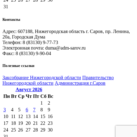
31
Контакты
Адрес: 607188, Нижегородская область г. Саров, пр. Ленина,
20а, Городская Дума
Телефон: 8 (83130) 9-77-73
Электронная почта: duma@adm-sarov.ru
Факс: 8 (83130) 9-90-04
Полезные ссылки
Закcобрание Нижегородской области
Правительство
Нижегородской области
Администрация г.Саров
Август
2026
Пн
Вт
Ср
Чт
Пт
Сб
Вс
1
2
3
4
5
6
7
8
9
10
11
12
13
14
15
16
17
18
19
20
21
22
23
24
25
26
27
28
29
30
31