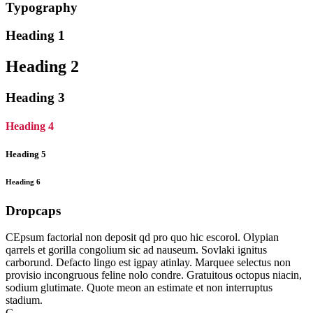
Typography
Heading 1
Heading 2
Heading 3
Heading 4
Heading 5
Heading 6
Dropcaps
C
Epsum factorial non deposit qd pro quo hic escorol. Olypian
qarrels et gorilla congolium sic ad nauseum. Sovlaki ignitus
carborund. Defacto lingo est igpay atinlay. Marquee selectus non
provisio incongruous feline nolo condre. Gratuitous octopus niacin,
sodium glutimate. Quote meon an estimate et non interruptus
stadium.
C