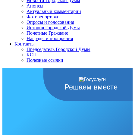
Новости Городской Думы
Анонсы
Актуальный комментарий
Фоторепортажи
Опросы и голосования
История Городской Думы
Почетные Граждане
Награды и поощрения
Контакты
Председатель Городской Думы
КСП
Полезные ссылки
Решаем вместе