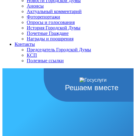
Новости Городской Думы
Анонсы
Актуальный комментарий
Фоторепортажи
Опросы и голосования
История Городской Думы
Почетные Граждане
Награды и поощрения
Контакты
Председатель Городской Думы
КСП
Полезные ссылки
Решаем вместе