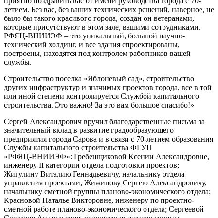
приятно поздравить вас от имени руководства города с 70-
летием. Без вас, без ваших технических решений, наверное, не
было бы такого красивого города, создан он ветеранами,
которые присутствуют в этом зале, вашими сотрудниками.
РФЯЦ-ВНИИЭФ – это уникальный, большой научно-
технический холдинг, и все здания спроектированы,
построены, находятся под контролем работников вашей
службы.
Строительство поселка «Яблоневый сад», строительство
других инфраструктур и значимых проектов города, все в той
или иной степени контролируется Службой капитального
строительства. Это важно! За это вам большое спасибо!»
Сергей Александрович вручил благодарственные письма за
значительный вклад в развитие градообразующего
предприятия города Сарова и в связи с 70-летием образования
Службы капитального строительства ФГУП
«РФЯЦ‑ВНИИЭФ»: Гребенщиковой Ксении Александровне,
инженеру II категории отдела подготовки проектов;
Жигулину Виталию Геннадьевичу, начальнику отдела
управления проектами; Жижинову Сергею Александровичу,
начальнику сметной группы планово-экономического отдела;
Красновой Наталье Викторовне, инженеру по проектно-
сметной работе планово-экономического отдела; Сергеевой
Светлане Анатольевне, ведущему инженеру группы